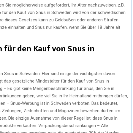
en Sie möglicherweise aufgefordert, Ihr Alter nachzuweisen, z.B.
ze für den Kauf von Snus in Schweden wird von der schwedischen
ung dieses Gesetzes kann zu Geldbußen oder anderen Strafen
renze einhalten und Snus nur kaufen, wenn Sie über 18 Jahre alt
 für den Kauf von Snus in
n Snus in Schweden. Hier sind einige der wichtigsten davon:
gt das gesetzliche Mindestalter für den Kauf von Snus in
– Es gibt keine Mengenbeschränkung für Snus, den Sie in
änkungen geben, wie viel Sie in Ihr Heimatland mitbringen dürfen,
en – Snus-Werbung ist in Schweden verboten. Das bedeutet,
 Zeitungen, Zeitschriften und Magazinen bewerben dürfen. im
zen. Die einzige Ausnahme von dieser Regel ist, dass Snus in
produkte verkaufen. Verpackungsbeschränkungen – Alle
rnhinweisen versehen sein, die mindestens 30% der Vorder-