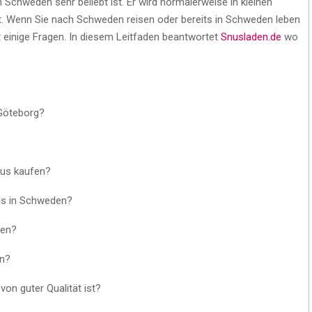
 Schweden sehr beliebt ist. Er wird normalerweise in kleinen
egt. Wenn Sie nach Schweden reisen oder bereits in Schweden leben
t einige Fragen. In diesem Leitfaden beantwortet
Snusladen.de
wo
 Göteborg?
nus kaufen?
us in Schweden?
men?
en?
von guter Qualität ist?