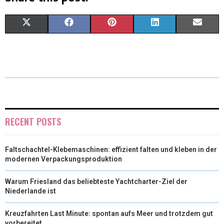
X
F
P
L
E
(
A
I
I
M
T
C
N
N
A
W
E
T
K
I
I
B
E
E
L
T
O
R
D
RECENT POSTS
T
O
E
I
Faltschachtel-Klebemaschinen: effizient falten und kleben in der
E
K
S
N
modernen Verpackungsproduktion
R
T
Warum Friesland das beliebteste Yachtcharter-Ziel der
)
Niederlande ist
Kreuzfahrten Last Minute: spontan aufs Meer und trotzdem gut
vorbereitet