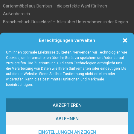
Gartenmöbel aus Bambus – die perfekte Wahl für Ihren
Außenbereich
Branchenbuch Düsseldorf – Alles über Unternehmen in der Region
Entgiftungstee Preisvergleichen
Berechtigungen verwalten
Die beste Akku-Kettensäge im Test
5 Gründe warum Sie sich für eine Zaunanlage entscheiden sollten
Um Ihnen optimale Erlebnisse zu bieten, verwenden wir Technologien wie
Cookies, um Informationen über Ihr Gerät zu speichern und/oder darauf
zuzugreifen. Die Zustimmung zu diesen Technologien ermöglicht uns
die Verarbeitung von Daten wie Ihrem Surfverhalten oder eindeutigen IDs
auf dieser Website. Wenn Sie Ihre Zustimmung nicht erteilen oder
widerrufen, kann dies bestimmte Funktionen und Merkmale
beeinträchtigen.
AKZEPTIEREN
ABLEHNEN
@2023 - www.Axient.de. All Right Reserved.
EINSTELLUNGEN ANZEIGEN