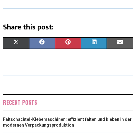
Share this post:
X
F
P
L
E
(
A
I
I
M
T
C
N
N
A
W
E
T
K
I
I
B
E
E
L
T
O
R
D
RECENT POSTS
T
O
E
I
Faltschachtel-Klebemaschinen: effizient falten und kleben in der
E
K
S
N
modernen Verpackungsproduktion
R
T