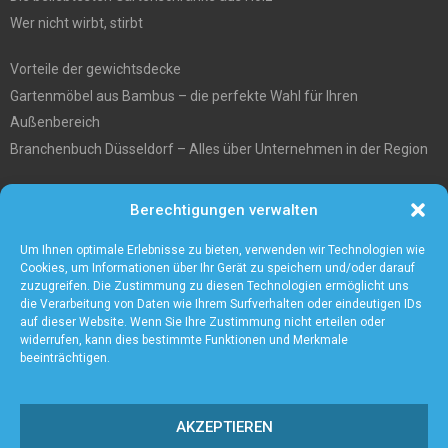
Wer nicht wirbt, stirbt
Vorteile der gewichtsdecke
Gartenmöbel aus Bambus – die perfekte Wahl für Ihren
Außenbereich
Branchenbuch Düsseldorf – Alles über Unternehmen in der Region
Entgiftungstee Preisvergleichen
Berechtigungen verwalten
Die beste Akku-Kettensäge im Test
5 Gründe warum Sie sich für eine Zaunanlage entscheiden sollten
Um Ihnen optimale Erlebnisse zu bieten, verwenden wir Technologien wie
Cookies, um Informationen über Ihr Gerät zu speichern und/oder darauf
zuzugreifen. Die Zustimmung zu diesen Technologien ermöglicht uns
die Verarbeitung von Daten wie Ihrem Surfverhalten oder eindeutigen IDs
auf dieser Website. Wenn Sie Ihre Zustimmung nicht erteilen oder
widerrufen, kann dies bestimmte Funktionen und Merkmale
beeinträchtigen.
AKZEPTIEREN