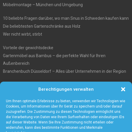
Möbelmontage – München und Umgebung
10 beliebte Fragen darüber, wo man Snus in Schweden kaufen kann
Die beliebtesten Gartenschränke aus Holz
Wer nicht wirbt, stirbt
Vorteile der gewichtsdecke
Gartenmöbel aus Bambus – die perfekte Wahl für Ihren
Außenbereich
Branchenbuch Düsseldorf – Alles über Unternehmen in der Region
Entgiftungstee Preisvergleichen
Berechtigungen verwalten
Die beste Akku-Kettensäge im Test
5 Gründe warum Sie sich für eine Zaunanlage entscheiden sollten
Um Ihnen optimale Erlebnisse zu bieten, verwenden wir Technologien wie
Cookies, um Informationen über Ihr Gerät zu speichern und/oder darauf
zuzugreifen. Die Zustimmung zu diesen Technologien ermöglicht uns
die Verarbeitung von Daten wie Ihrem Surfverhalten oder eindeutigen IDs
auf dieser Website. Wenn Sie Ihre Zustimmung nicht erteilen oder
widerrufen, kann dies bestimmte Funktionen und Merkmale