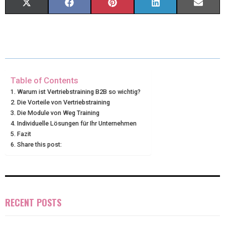
X
F
P
L
E
(
A
I
I
M
T
C
N
N
A
W
E
T
K
I
I
B
E
E
L
Table of Contents
Warum ist Vertriebstraining B2B so wichtig?
T
O
R
D
Die Vorteile von Vertriebstraining
Die Module von Weg Training
T
O
E
I
Individuelle Lösungen für Ihr Unternehmen
E
K
S
N
Fazit
Share this post:
R
T
)
RECENT POSTS