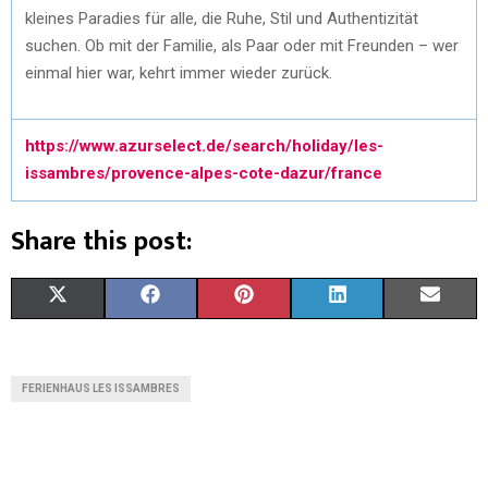
kleines Paradies für alle, die Ruhe, Stil und Authentizität
suchen. Ob mit der Familie, als Paar oder mit Freunden – wer
einmal hier war, kehrt immer wieder zurück.
https://www.azurselect.de/search/holiday/les-
issambres/provence-alpes-cote-dazur/france
Share this post:
X
F
P
L
E
(
A
I
I
M
T
C
N
N
A
FERIENHAUS LES ISSAMBRES
W
E
T
K
I
I
B
E
E
L