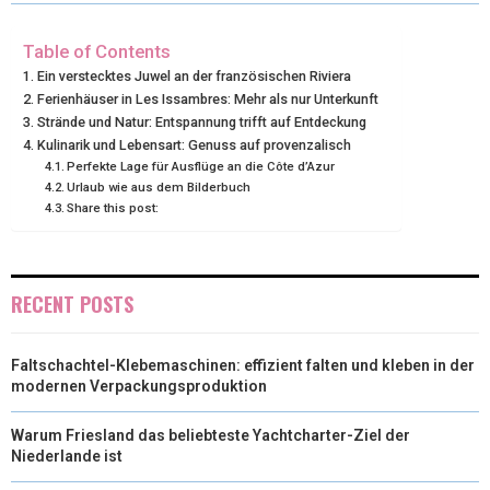
T
O
R
D
T
O
E
I
Table of Contents
Ein verstecktes Juwel an der französischen Riviera
E
K
S
N
Ferienhäuser in Les Issambres: Mehr als nur Unterkunft
Strände und Natur: Entspannung trifft auf Entdeckung
R
T
Kulinarik und Lebensart: Genuss auf provenzalisch
)
Perfekte Lage für Ausflüge an die Côte d’Azur
Urlaub wie aus dem Bilderbuch
Share this post:
RECENT POSTS
Faltschachtel-Klebemaschinen: effizient falten und kleben in der
modernen Verpackungsproduktion
Warum Friesland das beliebteste Yachtcharter-Ziel der
Niederlande ist