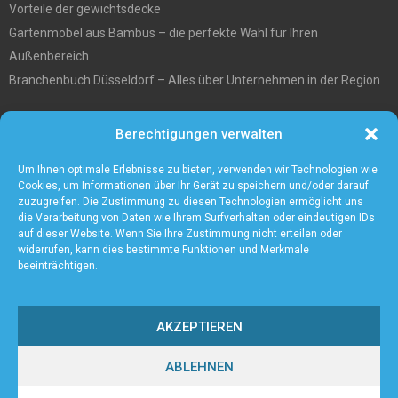
Vorteile der gewichtsdecke
Gartenmöbel aus Bambus – die perfekte Wahl für Ihren
Außenbereich
Branchenbuch Düsseldorf – Alles über Unternehmen in der Region
Entgiftungstee Preisvergleichen
Berechtigungen verwalten
Die beste Akku-Kettensäge im Test
5 Gründe warum Sie sich für eine Zaunanlage entscheiden sollten
Um Ihnen optimale Erlebnisse zu bieten, verwenden wir Technologien wie
Cookies, um Informationen über Ihr Gerät zu speichern und/oder darauf
zuzugreifen. Die Zustimmung zu diesen Technologien ermöglicht uns
die Verarbeitung von Daten wie Ihrem Surfverhalten oder eindeutigen IDs
auf dieser Website. Wenn Sie Ihre Zustimmung nicht erteilen oder
widerrufen, kann dies bestimmte Funktionen und Merkmale
beeinträchtigen.
AKZEPTIEREN
ABLEHNEN
@2023 - www.Axient.de. All Right Reserved.