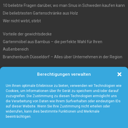
10 beliebte Fragen darüber, wo man Snus in Schweden kaufen kann
Die beliebtesten Gartenschränke aus Holz
Wer nicht wirbt, stirbt
Vorteile der gewichtsdecke
Gartenmöbel aus Bambus – die perfekte Wahl für Ihren
Außenbereich
Branchenbuch Düsseldorf – Alles über Unternehmen in der Region
Entgiftungstee Preisvergleichen
Berechtigungen verwalten
Die beste Akku-Kettensäge im Test
5 Gründe warum Sie sich für eine Zaunanlage entscheiden sollten
Um Ihnen optimale Erlebnisse zu bieten, verwenden wir Technologien wie
Cookies, um Informationen über Ihr Gerät zu speichern und/oder darauf
zuzugreifen. Die Zustimmung zu diesen Technologien ermöglicht uns
die Verarbeitung von Daten wie Ihrem Surfverhalten oder eindeutigen IDs
auf dieser Website. Wenn Sie Ihre Zustimmung nicht erteilen oder
widerrufen, kann dies bestimmte Funktionen und Merkmale
beeinträchtigen.