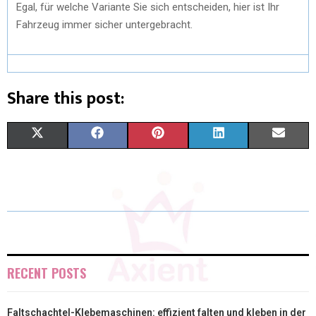
Egal, für welche Variante Sie sich entscheiden, hier ist Ihr
Fahrzeug immer sicher untergebracht.
Share this post:
X
F
P
L
E
(
A
I
I
M
T
C
N
N
A
W
E
T
K
I
I
B
E
E
L
T
O
R
D
RECENT POSTS
T
O
E
I
Faltschachtel-Klebemaschinen: effizient falten und kleben in der
E
K
S
N