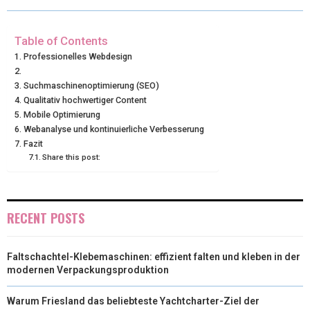
T
O
R
D
T
O
E
I
Table of Contents
Professionelles Webdesign
E
K
S
N
Suchmaschinenoptimierung (SEO)
R
T
Qualitativ hochwertiger Content
)
Mobile Optimierung
Webanalyse und kontinuierliche Verbesserung
Fazit
Share this post:
RECENT POSTS
Faltschachtel-Klebemaschinen: effizient falten und kleben in der
modernen Verpackungsproduktion
Warum Friesland das beliebteste Yachtcharter-Ziel der