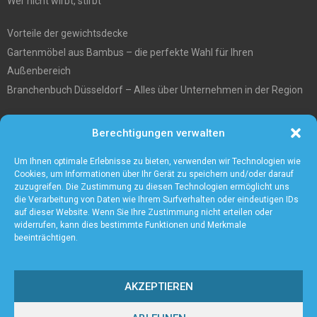
Wer nicht wirbt, stirbt
Vorteile der gewichtsdecke
Gartenmöbel aus Bambus – die perfekte Wahl für Ihren
Außenbereich
Branchenbuch Düsseldorf – Alles über Unternehmen in der Region
Entgiftungstee Preisvergleichen
Berechtigungen verwalten
Die beste Akku-Kettensäge im Test
5 Gründe warum Sie sich für eine Zaunanlage entscheiden sollten
Um Ihnen optimale Erlebnisse zu bieten, verwenden wir Technologien wie
Cookies, um Informationen über Ihr Gerät zu speichern und/oder darauf
zuzugreifen. Die Zustimmung zu diesen Technologien ermöglicht uns
die Verarbeitung von Daten wie Ihrem Surfverhalten oder eindeutigen IDs
auf dieser Website. Wenn Sie Ihre Zustimmung nicht erteilen oder
widerrufen, kann dies bestimmte Funktionen und Merkmale
beeinträchtigen.
AKZEPTIEREN