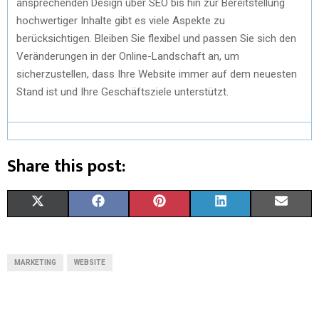
ansprechenden Design über SEO bis hin zur Bereitstellung
hochwertiger Inhalte gibt es viele Aspekte zu
berücksichtigen. Bleiben Sie flexibel und passen Sie sich den
Veränderungen in der Online-Landschaft an, um
sicherzustellen, dass Ihre Website immer auf dem neuesten
Stand ist und Ihre Geschäftsziele unterstützt.
Share this post:
X
F
P
L
E
(
A
I
I
M
T
C
N
N
A
MARKETING
WEBSITE
W
E
T
K
I
I
B
E
E
L