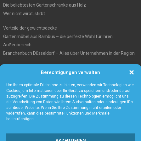
Die beliebtesten Gartenschränke aus Holz
Wer nicht wirbt, stirbt
Vorteile der gewichtsdecke
Gartenmöbel aus Bambus – die perfekte Wahl für Ihren
Außenbereich
Branchenbuch Düsseldorf – Alles über Unternehmen in der Region
Entgiftungstee Preisvergleichen
Berechtigungen verwalten
Die beste Akku-Kettensäge im Test
5 Gründe warum Sie sich für eine Zaunanlage entscheiden sollten
Um Ihnen optimale Erlebnisse zu bieten, verwenden wir Technologien wie
Cookies, um Informationen über Ihr Gerät zu speichern und/oder darauf
zuzugreifen. Die Zustimmung zu diesen Technologien ermöglicht uns
die Verarbeitung von Daten wie Ihrem Surfverhalten oder eindeutigen IDs
auf dieser Website. Wenn Sie Ihre Zustimmung nicht erteilen oder
widerrufen, kann dies bestimmte Funktionen und Merkmale
beeinträchtigen.
AKZEPTIEREN