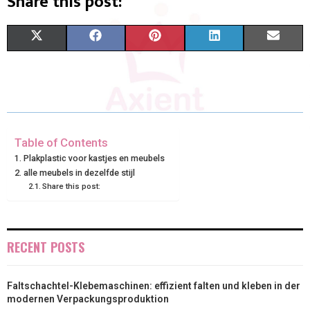
Share this post:
X
F
P
L
E
(
A
I
I
M
T
C
N
N
A
W
E
T
K
I
I
B
E
E
L
Table of Contents
Plakplastic voor kastjes en meubels
T
O
R
D
alle meubels in dezelfde stijl
Share this post:
T
O
E
I
E
K
S
N
R
T
RECENT POSTS
)
Faltschachtel-Klebemaschinen: effizient falten und kleben in der
modernen Verpackungsproduktion