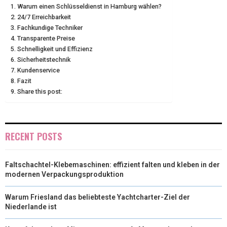
Warum einen Schlüsseldienst in Hamburg wählen?
T
O
R
D
24/7 Erreichbarkeit
Fachkundige Techniker
T
O
E
I
Transparente Preise
E
K
S
N
Schnelligkeit und Effizienz
Sicherheitstechnik
R
T
Kundenservice
Fazit
)
Share this post:
RECENT POSTS
Faltschachtel-Klebemaschinen: effizient falten und kleben in der
modernen Verpackungsproduktion
Warum Friesland das beliebteste Yachtcharter-Ziel der
Niederlande ist