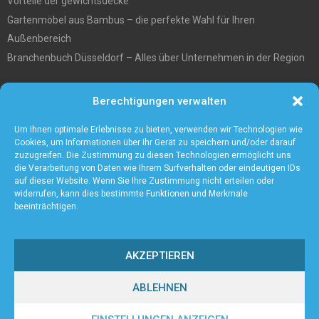
Vorteile der gewichtsdecke
Gartenmöbel aus Bambus – die perfekte Wahl für Ihren
Außenbereich
Branchenbuch Düsseldorf – Alles über Unternehmen in der Region
Entgiftungstee Preisvergleichen
Berechtigungen verwalten
Die beste Akku-Kettensäge im Test
5 Gründe warum Sie sich für eine Zaunanlage entscheiden sollten
Um Ihnen optimale Erlebnisse zu bieten, verwenden wir Technologien wie
Cookies, um Informationen über Ihr Gerät zu speichern und/oder darauf
zuzugreifen. Die Zustimmung zu diesen Technologien ermöglicht uns
die Verarbeitung von Daten wie Ihrem Surfverhalten oder eindeutigen IDs
auf dieser Website. Wenn Sie Ihre Zustimmung nicht erteilen oder
widerrufen, kann dies bestimmte Funktionen und Merkmale
beeinträchtigen.
AKZEPTIEREN
ABLEHNEN
@2023 - www.Axient.de. All Right Reserved.