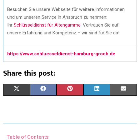
Besuchen Sie unsere Webseite für weitere Informationen
und um unseren Service in Anspruch zu nehmen:
Ihr
Schlüsseldienst für Altengamme
. Vertrauen Sie auf
unsere Erfahrung und Kompetenz – wir sind für Sie da!
https://www.schluesseldienst-hamburg-groch.de
Share this post:
X
F
P
L
E
(
A
I
I
M
T
C
N
N
A
W
E
T
K
I
I
B
E
E
L
Table of Contents