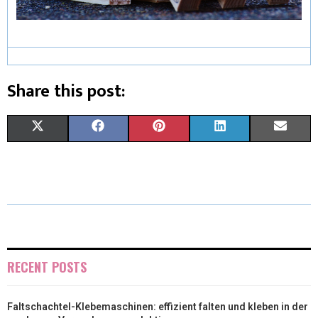
Share this post:
X
F
P
L
E
(
A
I
I
M
T
C
N
N
A
W
E
T
K
I
I
B
E
E
L
T
O
R
D
RECENT POSTS
T
O
E
I
Faltschachtel-Klebemaschinen: effizient falten und kleben in der
E
K
S
N