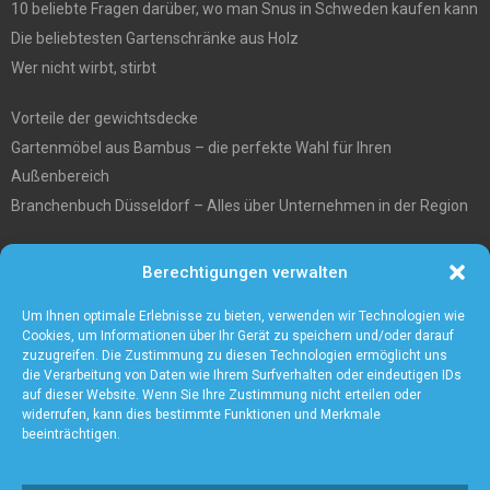
10 beliebte Fragen darüber, wo man Snus in Schweden kaufen kann
Die beliebtesten Gartenschränke aus Holz
Wer nicht wirbt, stirbt
Vorteile der gewichtsdecke
Gartenmöbel aus Bambus – die perfekte Wahl für Ihren
Außenbereich
Branchenbuch Düsseldorf – Alles über Unternehmen in der Region
Entgiftungstee Preisvergleichen
Berechtigungen verwalten
Die beste Akku-Kettensäge im Test
5 Gründe warum Sie sich für eine Zaunanlage entscheiden sollten
Um Ihnen optimale Erlebnisse zu bieten, verwenden wir Technologien wie
Cookies, um Informationen über Ihr Gerät zu speichern und/oder darauf
zuzugreifen. Die Zustimmung zu diesen Technologien ermöglicht uns
die Verarbeitung von Daten wie Ihrem Surfverhalten oder eindeutigen IDs
auf dieser Website. Wenn Sie Ihre Zustimmung nicht erteilen oder
widerrufen, kann dies bestimmte Funktionen und Merkmale
beeinträchtigen.