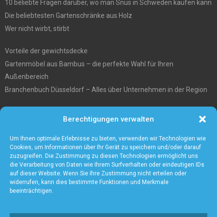
10 beliebte Fragen darüber, wo man Snus in Schweden kaufen kann
Die beliebtesten Gartenschränke aus Holz
Wer nicht wirbt, stirbt
Vorteile der gewichtsdecke
Gartenmöbel aus Bambus – die perfekte Wahl für Ihren
Außenbereich
Branchenbuch Düsseldorf – Alles über Unternehmen in der Region
Entgiftungstee Preisvergleichen
Berechtigungen verwalten
Die beste Akku-Kettensäge im Test
5 Gründe warum Sie sich für eine Zaunanlage entscheiden sollten
Um Ihnen optimale Erlebnisse zu bieten, verwenden wir Technologien wie
Cookies, um Informationen über Ihr Gerät zu speichern und/oder darauf
zuzugreifen. Die Zustimmung zu diesen Technologien ermöglicht uns
die Verarbeitung von Daten wie Ihrem Surfverhalten oder eindeutigen IDs
auf dieser Website. Wenn Sie Ihre Zustimmung nicht erteilen oder
widerrufen, kann dies bestimmte Funktionen und Merkmale
beeinträchtigen.