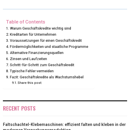
W
E
T
K
I
I
B
E
E
L
Table of Contents
Warum Geschäftskredite wichtig sind
T
O
R
D
Kreditarten für Unternehmen
Voraussetzungen für einen Geschäftskredit
T
O
E
I
Fördermöglichkeiten und staatliche Programme
E
K
S
N
Alternative Finanzierungsquellen
Zinsen und Laufzeiten
R
T
Schritt-für-Schritt zum Geschäftskredit
Typische Fehler vermeiden
)
Fazit: Geschäftskredite als Wachstumshebel
Share this post:
RECENT POSTS
Faltschachtel-Klebemaschinen: effizient falten und kleben in der
modernen Verpackungsproduktion