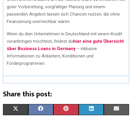
guter Vorbereitung, sorgfältiger Planung und einem
passenden Angebot lassen sich Chancen nutzen, die ohne
Finanzierung unerreichbar wären.
Wenn du dein Unternehmen in Deutschland mit einem Kredit
voranbringen möchtest, findest du
hier eine gute Übersicht
über Business Loans in Germany
– inklusive
Informationen zu Anbietern, Konditionen und
Förderprogrammen.
Share this post:
X
F
P
L
E
(
A
I
I
M
T
C
N
N
A