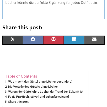
Löcher könnte die perfekte Ergänzung für jedes Outfit sein.
Share this post:
X
F
P
L
E
(
A
I
I
M
T
C
N
N
A
W
E
T
K
I
I
B
E
E
L
Table of Contents
Was macht den Gürtel ohne Löcher besonders?
T
O
R
D
Die Vorteile des Gürtels ohne Löcher
Warum der Gürtel ohne Löcher der Trend der Zukunft ist
T
O
E
I
Fazit: Praktisch, stilvoll und zukunftsweisend
E
K
S
N
Share this post: