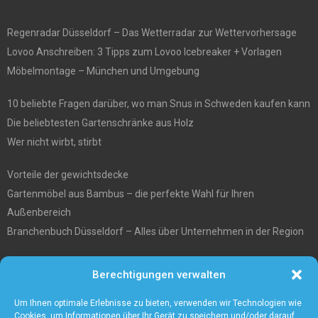
Regenradar Düsseldorf – Das Wetterradar zur Wettervorhersage
Lovoo Anschreiben: 3 Tipps zum Lovoo Icebreaker + Vorlagen
Möbelmontage – München und Umgebung
10 beliebte Fragen darüber, wo man Snus in Schweden kaufen kann
Die beliebtesten Gartenschränke aus Holz
Wer nicht wirbt, stirbt
Vorteile der gewichtsdecke
Gartenmöbel aus Bambus – die perfekte Wahl für Ihren
Außenbereich
Branchenbuch Düsseldorf – Alles über Unternehmen in der Region
Entgiftungstee Preisvergleichen
Berechtigungen verwalten
Die beste Akku-Kettensäge im Test
5 Gründe warum Sie sich für eine Zaunanlage entscheiden sollten
Um Ihnen optimale Erlebnisse zu bieten, verwenden wir Technologien wie
Cookies, um Informationen über Ihr Gerät zu speichern und/oder darauf