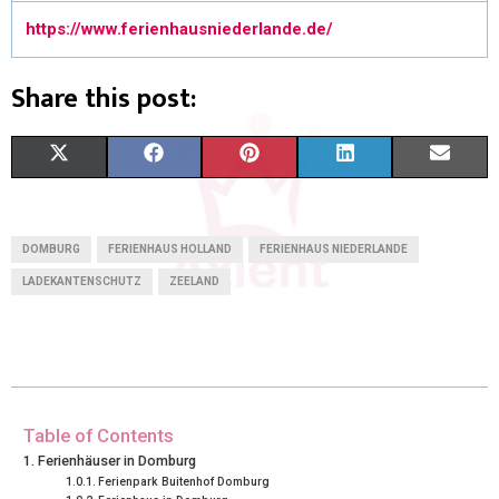
https://www.ferienhausniederlande.de/
Share this post:
X
F
P
L
E
(
A
I
I
M
T
C
N
N
A
DOMBURG
FERIENHAUS HOLLAND
FERIENHAUS NIEDERLANDE
W
E
T
K
I
LADEKANTENSCHUTZ
ZEELAND
I
B
E
E
L
T
O
R
D
T
O
E
I
Table of Contents
E
K
S
N
Ferienhäuser in Domburg
R
T
Ferienpark Buitenhof Domburg