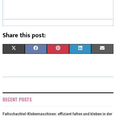
Share this post:
X
F
P
L
E
(
A
I
I
M
T
C
N
N
A
W
E
T
K
I
I
B
E
E
L
T
O
R
D
RECENT POSTS
T
O
E
I
Faltschachtel-Klebemaschinen: effizient falten und kleben in der
E
K
S
N