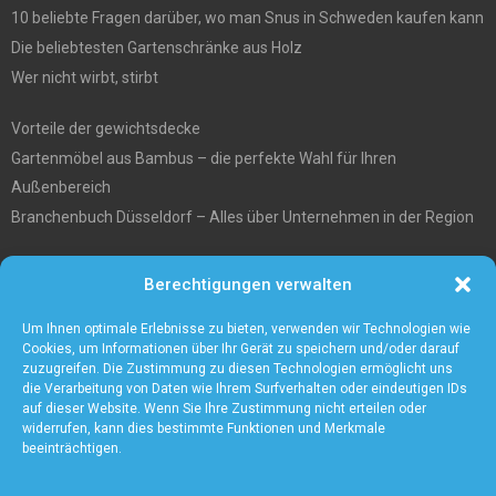
10 beliebte Fragen darüber, wo man Snus in Schweden kaufen kann
Die beliebtesten Gartenschränke aus Holz
Wer nicht wirbt, stirbt
Vorteile der gewichtsdecke
Gartenmöbel aus Bambus – die perfekte Wahl für Ihren
Außenbereich
Branchenbuch Düsseldorf – Alles über Unternehmen in der Region
Entgiftungstee Preisvergleichen
Berechtigungen verwalten
Die beste Akku-Kettensäge im Test
5 Gründe warum Sie sich für eine Zaunanlage entscheiden sollten
Um Ihnen optimale Erlebnisse zu bieten, verwenden wir Technologien wie
Cookies, um Informationen über Ihr Gerät zu speichern und/oder darauf
zuzugreifen. Die Zustimmung zu diesen Technologien ermöglicht uns
die Verarbeitung von Daten wie Ihrem Surfverhalten oder eindeutigen IDs
auf dieser Website. Wenn Sie Ihre Zustimmung nicht erteilen oder
widerrufen, kann dies bestimmte Funktionen und Merkmale
beeinträchtigen.