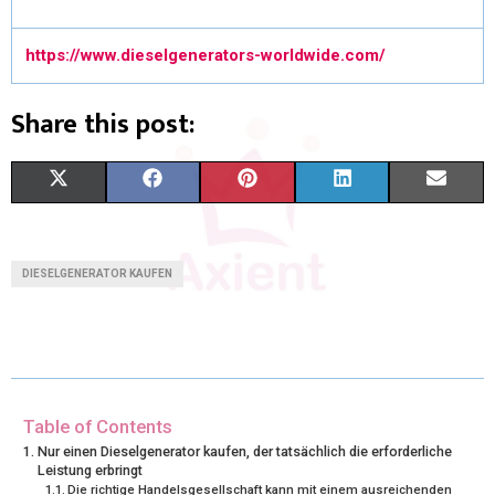
https://www.dieselgenerators-worldwide.com/
Share this post:
X
F
P
L
E
(
A
I
I
M
T
C
N
N
A
DIESELGENERATOR KAUFEN
W
E
T
K
I
I
B
E
E
L
T
O
R
D
T
O
E
I
Table of Contents
Nur einen Dieselgenerator kaufen, der tatsächlich die erforderliche
E
K
S
N
Leistung erbringt
Die richtige Handelsgesellschaft kann mit einem ausreichenden