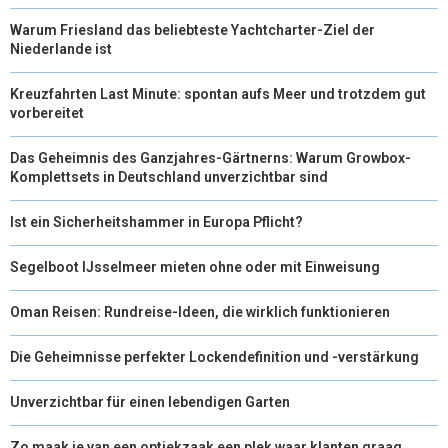
Warum Friesland das beliebteste Yachtcharter-Ziel der
Niederlande ist
Kreuzfahrten Last Minute: spontan aufs Meer und trotzdem gut
vorbereitet
Das Geheimnis des Ganzjahres-Gärtnerns: Warum Growbox-
Komplettsets in Deutschland unverzichtbar sind
Ist ein Sicherheitshammer in Europa Pflicht?
Segelboot IJsselmeer mieten ohne oder mit Einweisung
Oman Reisen: Rundreise-Ideen, die wirklich funktionieren
Die Geheimnisse perfekter Lockendefinition und -verstärkung
Unverzichtbar für einen lebendigen Garten
Zo maak je van een optiekzaak een plek waar klanten graag