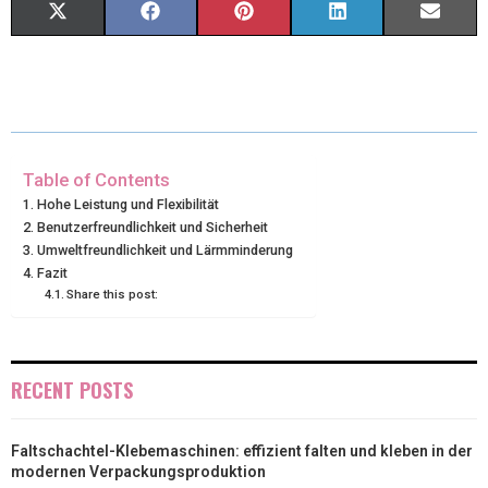
X
F
P
L
E
(
A
I
I
M
T
C
N
N
A
W
E
T
K
I
I
B
E
E
L
Table of Contents
Hohe Leistung und Flexibilität
T
O
R
D
Benutzerfreundlichkeit und Sicherheit
Umweltfreundlichkeit und Lärmminderung
T
O
E
I
Fazit
E
K
S
N
Share this post:
R
T
)
RECENT POSTS
Faltschachtel-Klebemaschinen: effizient falten und kleben in der
modernen Verpackungsproduktion