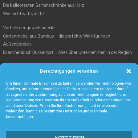
Die beliebtesten Gartenschränke aus Holz
Wer nicht wirbt, stirbt
Vorteile der gewichtsdecke
Gartenmöbel aus Bambus – die perfekte Wahl für Ihren
Außenbereich
Branchenbuch Düsseldorf – Alles über Unternehmen in der Region
Entgiftungstee Preisvergleichen
Berechtigungen verwalten
Die beste Akku-Kettensäge im Test
5 Gründe warum Sie sich für eine Zaunanlage entscheiden sollten
Um Ihnen optimale Erlebnisse zu bieten, verwenden wir Technologien wie
Cookies, um Informationen über Ihr Gerät zu speichern und/oder darauf
zuzugreifen. Die Zustimmung zu diesen Technologien ermöglicht uns
die Verarbeitung von Daten wie Ihrem Surfverhalten oder eindeutigen IDs
auf dieser Website. Wenn Sie Ihre Zustimmung nicht erteilen oder
widerrufen, kann dies bestimmte Funktionen und Merkmale
beeinträchtigen.
AKZEPTIEREN