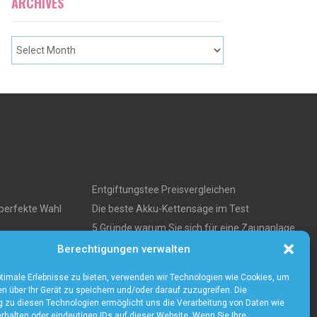
ARCHIVES
Entgiftungstee Preisvergleichen
perfekte Wahl
Die beste Akku-Kettensäge im Test
5 Gründe warum Sie sich für eine Zaunanlage
s über
entscheiden sollten
Berechtigungen verwalten
timale Erlebnisse zu bieten, verwenden wir Technologien wie Cookies, um
n über Ihr Gerät zu speichern und/oder darauf zuzugreifen. Die
zu diesen Technologien ermöglicht uns die Verarbeitung von Daten wie
rhalten oder eindeutigen IDs auf dieser Website. Wenn Sie Ihre