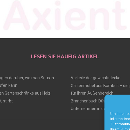
LESEN SIE HÄUFIG ARTIKEL
ragen darüber, wo man Snus in
Vorteile der gewichtsdecke
fen kann
Gartenmöbel aus Bambus – die 
ten Gartenschränke aus Holz
für Ihren Außenbereich
, stirbt
Branchenbuch Düsseldorf – Alle
Unternehmen in der Region
Um Ihnen op
Informatione
Zustimmung 
Ihrem Surfve