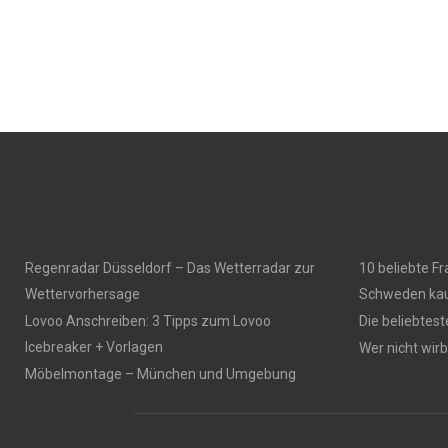
Regenradar Düsseldorf – Das Wetterradar zur
10 beliebte F
Wettervorhersage
Schweden kau
Lovoo Anschreiben: 3 Tipps zum Lovoo
Die beliebtes
Icebreaker + Vorlagen
Wer nicht wirbt
Möbelmontage – München und Umgebung