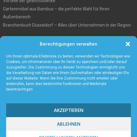
Vorteile der gewichtsdecke
Gartenmöbel aus Bambus – die perfekte Wahl für Ihren
Außenbereich
Branchenbuch Düsseldorf – Alles über Unternehmen in der Region
Entgiftungstee Preisvergleichen
Berechtigungen verwalten
Die beste Akku-Kettensäge im Test
5 Gründe warum Sie sich für eine Zaunanlage entscheiden sollten
Um Ihnen optimale Erlebnisse zu bieten, verwenden wir Technologien wie
Cookies, um Informationen über Ihr Gerät zu speichern und/oder darauf
zuzugreifen. Die Zustimmung zu diesen Technologien ermöglicht uns
die Verarbeitung von Daten wie Ihrem Surfverhalten oder eindeutigen IDs
auf dieser Website. Wenn Sie Ihre Zustimmung nicht erteilen oder
widerrufen, kann dies bestimmte Funktionen und Merkmale
beeinträchtigen.
AKZEPTIEREN
ABLEHNEN
@2023 - www.Axient.de. All Right Reserved.