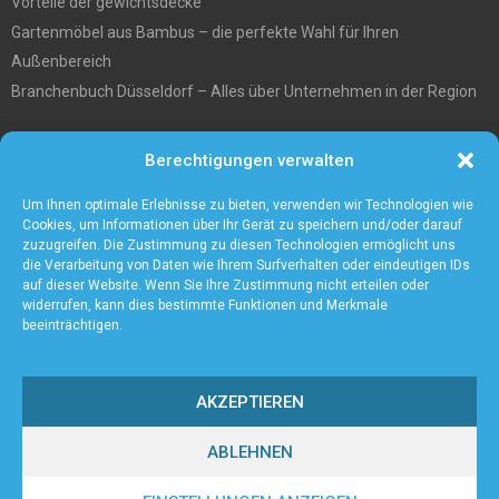
Vorteile der gewichtsdecke
Gartenmöbel aus Bambus – die perfekte Wahl für Ihren
Außenbereich
Branchenbuch Düsseldorf – Alles über Unternehmen in der Region
Entgiftungstee Preisvergleichen
Berechtigungen verwalten
Die beste Akku-Kettensäge im Test
5 Gründe warum Sie sich für eine Zaunanlage entscheiden sollten
Um Ihnen optimale Erlebnisse zu bieten, verwenden wir Technologien wie
Cookies, um Informationen über Ihr Gerät zu speichern und/oder darauf
zuzugreifen. Die Zustimmung zu diesen Technologien ermöglicht uns
die Verarbeitung von Daten wie Ihrem Surfverhalten oder eindeutigen IDs
auf dieser Website. Wenn Sie Ihre Zustimmung nicht erteilen oder
widerrufen, kann dies bestimmte Funktionen und Merkmale
beeinträchtigen.
AKZEPTIEREN
ABLEHNEN
@2023 - www.Axient.de. All Right Reserved.