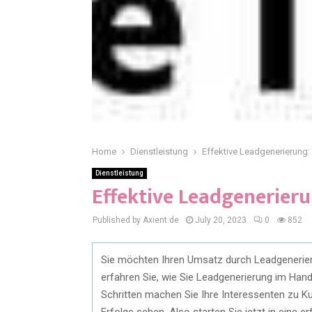
Home
Dienstleistung
Effektive Leadgenerierung: 
Dienstleistung
Effektive Leadgenerieru
Published by Axient.de
July 20, 2023
0
852
Sie möchten Ihren Umsatz durch Leadgenerierun
erfahren Sie, wie Sie Leadgenerierung im Han
Schritten machen Sie Ihre Interessenten zu 
Erfolge sehen. Also starten Sie jetzt in eine 