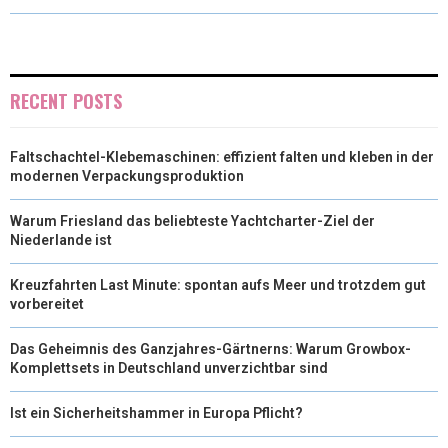
W
E
T
K
I
I
B
E
E
L
T
O
R
D
RECENT POSTS
T
O
E
I
Faltschachtel-Klebemaschinen: effizient falten und kleben in der
E
K
S
N
modernen Verpackungsproduktion
R
T
Warum Friesland das beliebteste Yachtcharter-Ziel der
)
Niederlande ist
Kreuzfahrten Last Minute: spontan aufs Meer und trotzdem gut
vorbereitet
Das Geheimnis des Ganzjahres-Gärtnerns: Warum Growbox-
Komplettsets in Deutschland unverzichtbar sind
Ist ein Sicherheitshammer in Europa Pflicht?