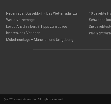
Regenradar Düsseldorf – Das Wetterradar zur
10 beliebte F
Wettervorhersage
Schweden kau
Lovoo Anschreiben: 3 Tipps zum Lovoo
Die beliebtes
Icebreaker + Vorlagen
Wer nicht wirbt
Möbelmontage – München und Umgebung
@2023 - www.Axient.de. All Right Reserved.