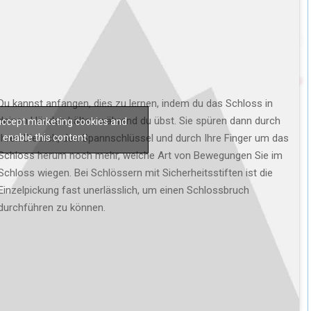
Du kannst anfangen, dies zu lernen, indem du das Schloss in
deinen Händen hältst, während du übst. Sie spüren dann durch
 accept marketing cookies and
Ihren Dietrich, den Spannschlüssel und durch Ihre Finger um das
enable this content
Schloss herum noch mehr, welche Art von Bewegungen Sie im
Schloss wiegen. Bei Schlössern mit Sicherheitsstiften ist die
Einzelpickung fast unerlässlich, um einen Schlossbruch
durchführen zu können.