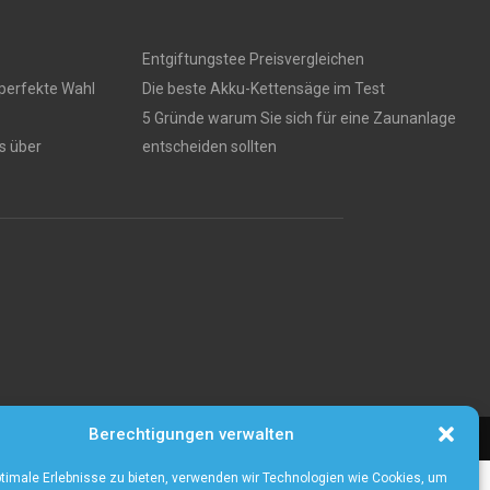
Entgiftungstee Preisvergleichen
perfekte Wahl
Die beste Akku-Kettensäge im Test
5 Gründe warum Sie sich für eine Zaunanlage
s über
entscheiden sollten
Berechtigungen verwalten
Cookie policy (EU)
Our authors
Partners
Website index
Contact
timale Erlebnisse zu bieten, verwenden wir Technologien wie Cookies, um