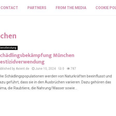
CONTACT
PARTNERS
FROM THE MEDIA
COOKIE PO
nchen
ienstleistung
chädlingsbekämpfung München
estizidverwendung
ublished by Axient.de
June 10, 2024
0
787
ie Schädlingspopulationen werden von Naturkräften beeinflusst und
azu geführt, dass sie in den Ausbrüchen variieren. Dazu gehören das
lima, die Raubtiere, die Nahrung/Wasser sowie...