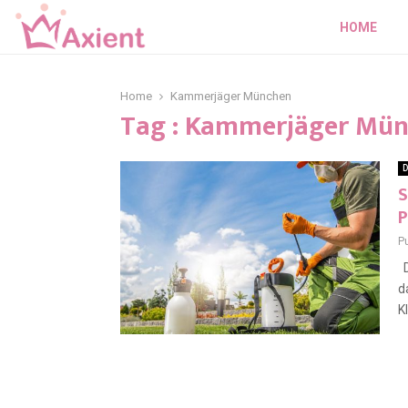
HOME
Home
Kammerjäger München
Tag : Kammerjäger Mü
D
S
P
P
D
d
K