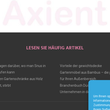
LESEN SIE HÄUFIG ARTIKEL
ragen darüber, wo man Snus in
Vorteile der gewichtsdecke
fen kann
Gartenmöbel aus Bambus – die 
ten Gartenschränke aus Holz
für Ihren Außenbereich
, stirbt
Branchenbuch Düsseldorf – Alle
Unternehmen in der Region
Um Ihnen op
Informatione
Zustimmung 
Ihrem Surfve