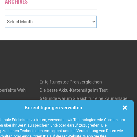
ARCHIVES
Entgiftungstee Preisvergleichen
perfekte Wahl
Die beste Akku-Kettensäge im Test
5 Gründe warum Sie sich für eine Zaunanlage
s über
entscheiden sollten
Berechtigungen verwalten
timale Erlebnisse zu bieten, verwenden wir Technologien wie Cookies, um
n über Ihr Gerät zu speichern und/oder darauf zuzugreifen. Die
zu diesen Technologien ermöglicht uns die Verarbeitung von Daten wie
rhalten oder eindeutigen IDs auf dieser Website. Wenn Sie Ihre