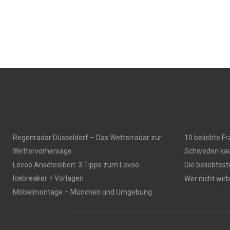
Regenradar Düsseldorf – Das Wetterradar zur
10 beliebte F
Wettervorhersage
Schweden kau
Lovoo Anschreiben: 3 Tipps zum Lovoo
Die beliebtes
Icebreaker + Vorlagen
Wer nicht wirbt
Möbelmontage – München und Umgebung