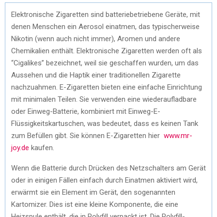
Elektronische Zigaretten sind batteriebetriebene Geräte, mit
denen Menschen ein Aerosol einatmen, das typischerweise
Nikotin (wenn auch nicht immer), Aromen und andere
Chemikalien enthält. Elektronische Zigaretten werden oft als
“Cigalikes” bezeichnet, weil sie geschaffen wurden, um das
Aussehen und die Haptik einer traditionellen Zigarette
nachzuahmen. E-Zigaretten bieten eine einfache Einrichtung
mit minimalen Teilen. Sie verwenden eine wiederaufladbare
oder Einweg-Batterie, kombiniert mit Einweg-E-
Flüssigkeitskartuschen, was bedeutet, dass es keinen Tank
zum Befüllen gibt. Sie können E-Zigaretten hier
www.mr-
joy.de
kaufen.
Wenn die Batterie durch Drücken des Netzschalters am Gerät
oder in einigen Fällen einfach durch Einatmen aktiviert wird,
erwärmt sie ein Element im Gerät, den sogenannten
Kartomizer. Dies ist eine kleine Komponente, die eine
Heizspule enthält, die in Polyfill verpackt ist. Die Polyfill-