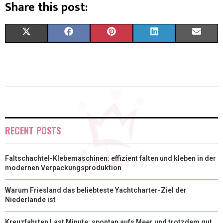
Share this post:
X
F
P
L
E
(
A
I
I
M
T
C
N
N
A
W
E
T
K
I
I
B
E
E
L
T
O
R
D
RECENT POSTS
T
O
E
I
Faltschachtel-Klebemaschinen: effizient falten und kleben in der
E
K
S
N
modernen Verpackungsproduktion
R
T
Warum Friesland das beliebteste Yachtcharter-Ziel der
)
Niederlande ist
Kreuzfahrten Last Minute: spontan aufs Meer und trotzdem gut