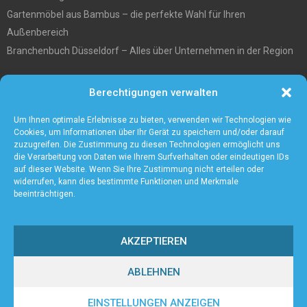
Gartenmöbel aus Bambus – die perfekte Wahl für Ihren
Außenbereich
Branchenbuch Düsseldorf – Alles über Unternehmen in der Region
Entgiftungstee Preisvergleichen
Berechtigungen verwalten
Die beste Akku-Kettensäge im Test
5 Gründe warum Sie sich für eine Zaunanlage entscheiden sollten
Um Ihnen optimale Erlebnisse zu bieten, verwenden wir Technologien wie
Cookies, um Informationen über Ihr Gerät zu speichern und/oder darauf
zuzugreifen. Die Zustimmung zu diesen Technologien ermöglicht uns
die Verarbeitung von Daten wie Ihrem Surfverhalten oder eindeutigen IDs
auf dieser Website. Wenn Sie Ihre Zustimmung nicht erteilen oder
widerrufen, kann dies bestimmte Funktionen und Merkmale
beeinträchtigen.
AKZEPTIEREN
ABLEHNEN
@2023 - www.Axient.de. All Right Reserved.
EINSTELLUNGEN ANZEIGEN