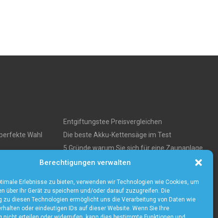
Entgiftungstee Preisvergleichen
perfekte Wahl
Die beste Akku-Kettensäge im Test
5 Gründe warum Sie sich für eine Zaunanlage
s über
entscheiden sollten
Berechtigungen verwalten
timale Erlebnisse zu bieten, verwenden wir Technologien wie Cookies, um
n über Ihr Gerät zu speichern und/oder darauf zuzugreifen. Die
zu diesen Technologien ermöglicht uns die Verarbeitung von Daten wie
rhalten oder eindeutigen IDs auf dieser Website. Wenn Sie Ihre
nicht erteilen oder widerrufen, kann dies bestimmte Funktionen und