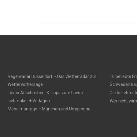
Regenradar Düsseldorf – Das Wetterradar zur
10 beliebte F
Wettervorhersage
Schweden kau
Lovoo Anschreiben: 3 Tipps zum Lovoo
Die beliebtes
Icebreaker + Vorlagen
Wer nicht wirbt
Möbelmontage – München und Umgebung