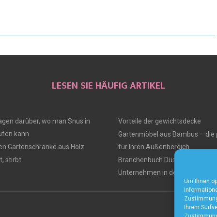
LESEN SIE HÄUFIG ARTIKEL
ragen darüber, wo man Snus in
Vorteile der gewichtsdecke
fen kann
Gartenmöbel aus Bambus – die 
ten Gartenschränke aus Holz
für Ihren Außenbereich
, stirbt
Branchenbuch Düsseldorf – Alle
Unternehmen in der Region
Um Ihnen op
Informatione
Zustimmung 
Ihrem Surfve
Zustimmung 